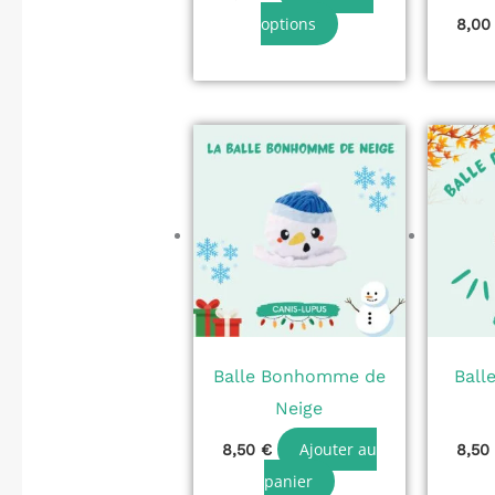
choisies
options
8,0
sur
la
page
du
produit
Balle Bonhomme de
Ball
Neige
Ajouter au
8,50
€
8,5
panier