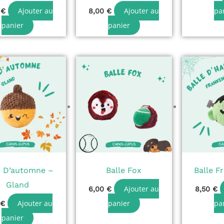
Ajouter au
Ajouter au
pa
0
€
8,00
€
panier
panier
e D’automne –
Balle Fox
Balle F
Gland
Ajouter au
6,00
€
8,50
€
Ajouter au
panier
pa
0
€
panier