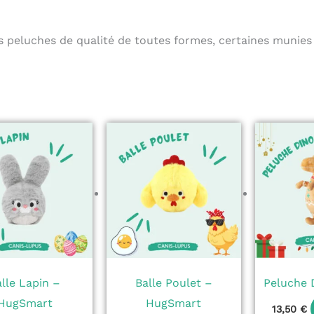
peluches de qualité de toutes formes, certaines munies d
alle Lapin –
Balle Poulet –
Peluche 
HugSmart
HugSmart
13,50
€