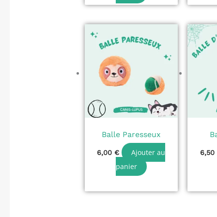
Balle Paresseux
B
Ajouter au
6,00
€
6,5
panier