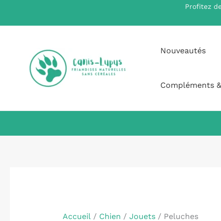
Aller
Profitez d
au
contenu
Nouveautés
Compléments &
Accueil
/
Chien
/
Jouets
/ Peluches