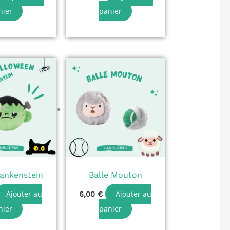
nier
panier
rankenstein
Balle Mouton
Ajouter au
Ajouter au
6,00
€
nier
panier