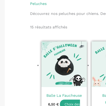
Peluches
Découvrez nos peluches pour chiens. Des 
15 résultats affichés
Ce
produit
a
plusieurs
variations.
Les
options
peuvent
Balle La Faucheuse
B
être
Choix des
6,50
€