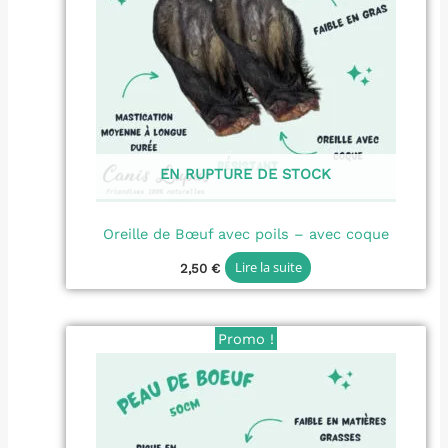
EN RUPTURE DE STOCK
Oreille de Bœuf avec poils – avec coque
Lire la suite
2,50
€
Le
Le
Promo !
prix
prix
initial
actuel
était :
est :
7,50 €.
6,00 €.