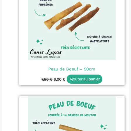
Peau de Boeuf – 50cm
Ajouter au panier
7,50
€
6,00
€