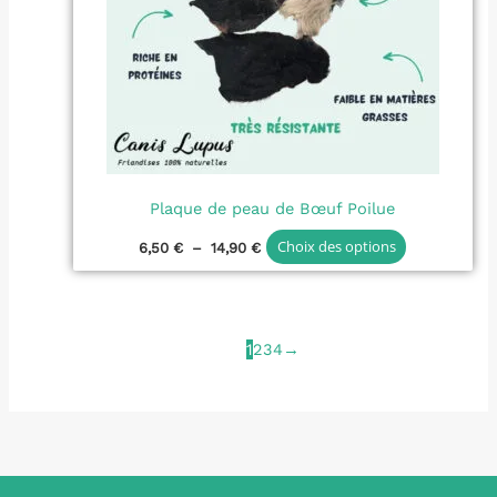
Les
options
peuvent
être
choisies
sur
la
Plaque de peau de Bœuf Poilue
page
du
Choix des options
6,50
€
–
14,90
€
produit
1
2
3
4
→