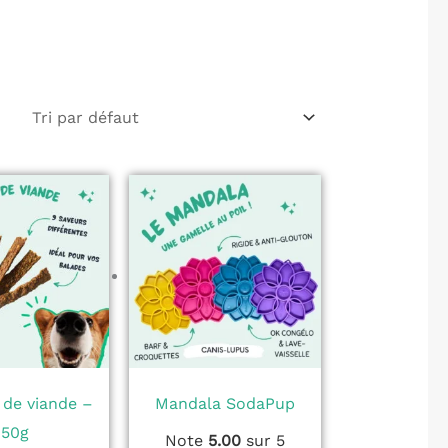
Ce
Ce
produit
produit
a
a
plusieurs
plusieurs
variations.
variations.
Les
Les
options
options
peuvent
peuvent
 de viande –
Mandala SodaPup
être
être
150g
Note
5.00
sur 5