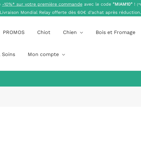
e
-10%* sur votre première commande
avec le code
"MIAM10"
!
(*
Livraison Mondial Relay offerte dès 60€ d'achat après réduction
PROMOS
Chiot
Chien
Bois et Fromage
 Soins
Mon compte