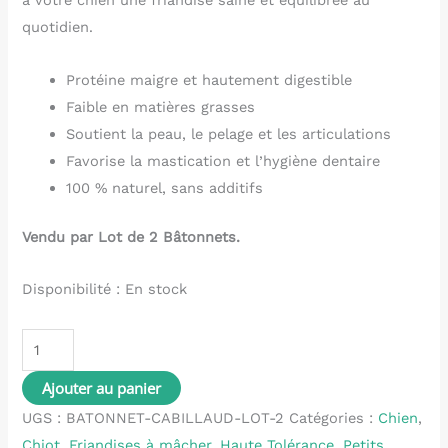
à votre chien une friandise saine et équilibrée au
quotidien.
Protéine maigre et hautement digestible
Faible en matières grasses
Soutient la peau, le pelage et les articulations
Favorise la mastication et l’hygiène dentaire
100 % naturel, sans additifs
Vendu par Lot de 2 Bâtonnets.
Disponibilité :
En stock
Ajouter au panier
UGS :
BATONNET-CABILLAUD-LOT-2
Catégories :
Chien
,
Chiot
,
Friandises à mâcher
,
Haute Tolérance
,
Petits