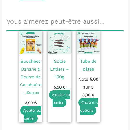
Vous aimerez peut-être aussi…
Ce
produit
a
plusieurs
Bouchées
Gobie
Tube de
variations.
Banane &
Entiers –
pâtée
Les
Beurre de
100g
Note
5.00
options
Cacahuète
sur 5
5,50
€
peuvent
– Soopa
Ajouter au
3,90
€
être
panier
Choix des
3,90
€
choisies
Ajouter au
options
sur
panier
la
page