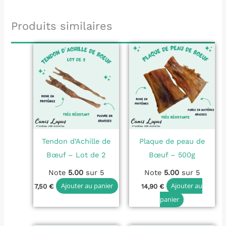
du
Produits similaires
produit
Tendon d’Achille de
Plaque de peau de
Bœuf – Lot de 2
Bœuf – 500g
Note
5.00
sur 5
Note
5.00
sur 5
Ajouter au panier
Ajouter au
7,50
€
14,90
€
panier