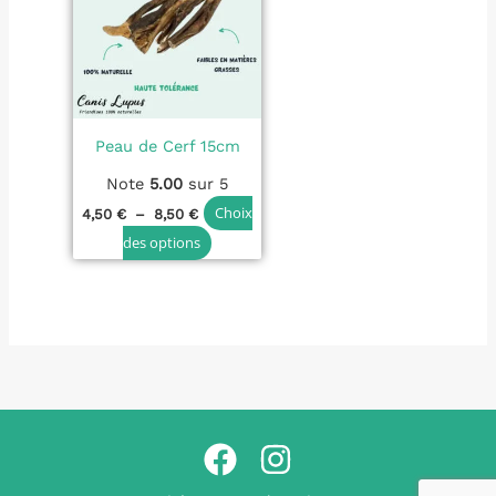
a
à
plusieurs
8,50 €
variations.
Les
options
Peau de Cerf 15cm
peuvent
être
Note
5.00
sur 5
choisies
Choix
4,50
€
–
8,50
€
sur
des options
la
page
du
produit