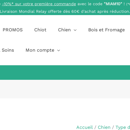
e
-10%* sur votre première commande
avec le code
"MIAM10"
!
(*
Livraison Mondial Relay offerte dès 60€ d'achat après réduction
PROMOS
Chiot
Chien
Bois et Fromage
 Soins
Mon compte
quantité
Plage
de
de
Beurre
prix :
Accueil
/
Chien
/
Type 
de
9,90 