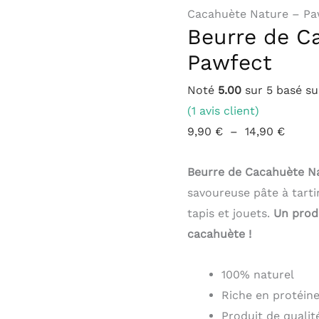
Cacahuète Nature – Pa
Cacahuète
à
Beurre de C
Nature
14,90 
-
Pawfect
Pawfect
Noté
5.00
sur 5 basé s
(
1
avis client)
9,90
€
–
14,90
€
Beurre de Cacahuète Na
savoureuse pâte à tarti
tapis et jouets.
Un prod
cacahuète !
100% naturel
Riche en protéin
Produit de quali