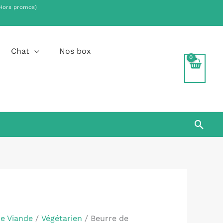
Hors promos)
.
Chat
Nos box
Rech
de Viande
/
Végétarien
/ Beurre de
€