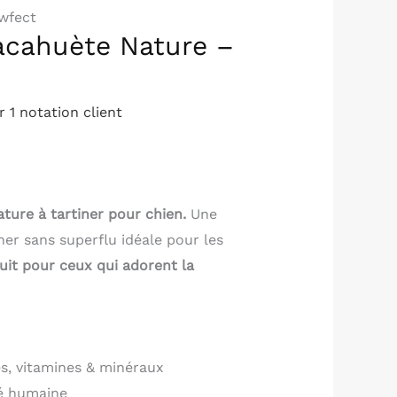
wfect
acahuète Nature –
€
ur
1
notation client
ture à tartiner pour chien.
Une
ner sans superflu idéale pour les
uit pour ceux qui adorent la
es, vitamines & minéraux
té humaine