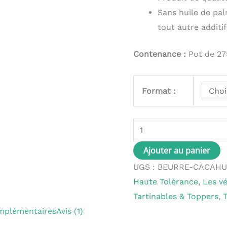
Sans huile de palm
tout autre additi
Contenance :
Pot de 27
Format :
Ajouter au panier
UGS :
BEURRE-CACAHU
Haute Tolérance
,
Les v
Tartinables & Toppers
,
mplémentaires
Avis (1)