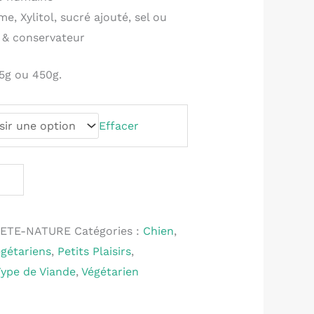
e, Xylitol, sucré ajouté, sel ou
f & conservateur
5g ou 450g.
Effacer
ETE-NATURE
Catégories :
Chien
,
égétariens
,
Petits Plaisirs
,
Type de Viande
,
Végétarien