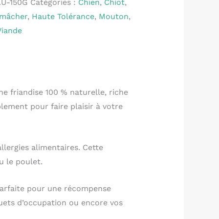
U-150G
Catégories :
Chien
,
Chiot
,
 mâcher
,
Haute Tolérance
,
Mouton
,
Viande
 friandise 100 % naturelle, riche
lement pour faire plaisir à votre
llergies alimentaires. Cette
 le poulet.
t parfaite pour une récompense
uets d’occupation ou encore vos