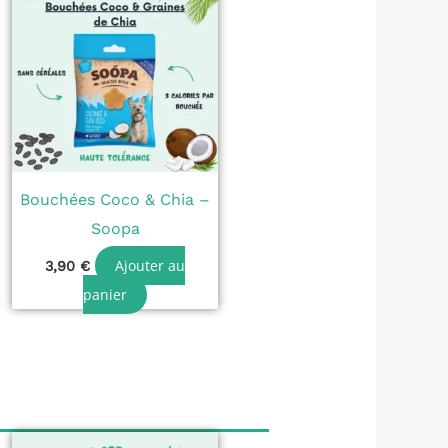
Bouchées Coco & Chia –
Soopa
Ajouter au
3,90
€
panier