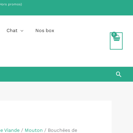
Hors promos)
.
Chat
Nos box
Rech
de Viande
/
Mouton
/ Bouchées de