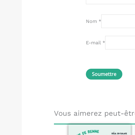
Nom
*
E-mail
*
Vous aimerez peut-êtr
Plage
Ce
de