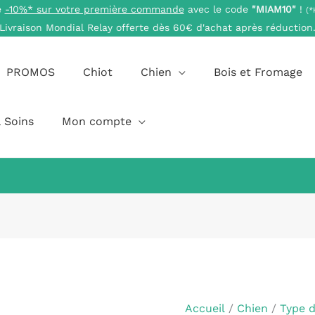
e
-10%* sur votre première commande
avec le code
"MIAM10"
!
(*
Livraison Mondial Relay offerte dès 60€ d'achat après réduction
PROMOS
Chiot
Chien
Bois et Fromage
 Soins
Mon compte
Accueil
/
Chien
/
Type 