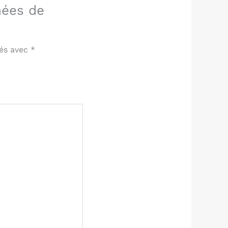
hées de
ués avec
*