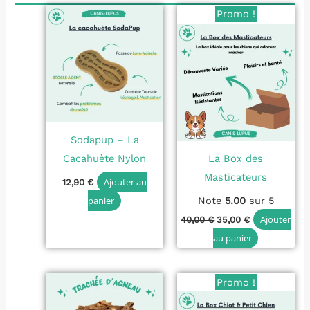
Le
Le
Promo !
prix
prix
initial
actuel
était :
est :
40,00 €.
35,00 €.
Sodapup – La
Cacahuète Nylon
La Box des
Masticateurs
Ajouter au
12,90
€
panier
Note
5.00
sur 5
Ajouter
40,00
€
35,00
€
au panier
Le
Le
Promo !
prix
prix
initial
actuel