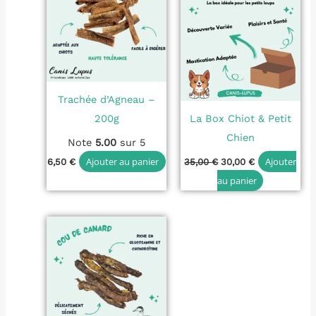
était :
est :
35,00 €.
30,00 €.
Trachée d’Agneau –
200g
La Box Chiot & Petit
Chien
Note
5.00
sur 5
Ajouter au panier
Ajouter
6,50
€
35,00
€
30,00
€
au panier
Plage
Ce
de
produit
prix :
3,50 €
a
à
plusieurs
6,50 €
variations.