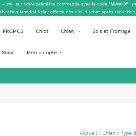
e
-10%* sur votre première commande
avec le code
"MIAM10"
!
(*
Livraison Mondial Relay offerte dès 60€ d'achat après réduction
PROMOS
Chiot
Chien
Bois et Fromage
 Soins
Mon compte
quantité
Plage
de
de
Nerf
prix :
Accueil
/
Chien
/
Type 
de
1,90 €