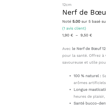
12cm
Bœuf
à
Nerf de Bœu
12cm
9,50 €
Noté
5.00
sur 5 basé s
(
1
avis client)
1,90
€
–
9,50
€
Avec
le Nerf de Bœuf 1
pour la santé. Offrez à 
savoureuse et utile pou
100 % naturel :
Sa
arômes artificiels
Longue masticati
heures de plaisir
Santé bucco-dent