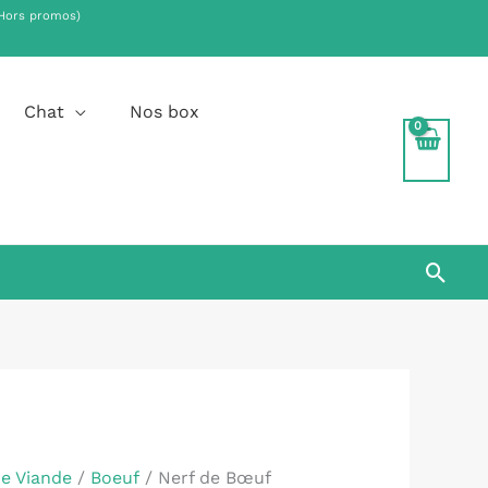
Hors promos)
.
Chat
Nos box
Rech
de Viande
/
Boeuf
/ Nerf de Bœuf