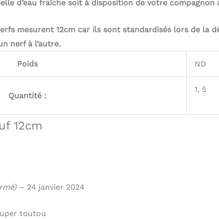
lle d’eau fraîche soit à disposition de votre compagnon à
erfs mesurent 12cm car ils sont standardisés lors de la d
n nerf à l’autre.
Poids
ND
1, 5
Quantité :
uf 12cm
irmé)
–
24 janvier 2024
cuper toutou