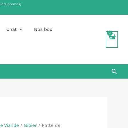
Hors promos)
.
Chat
Nos box
Rech
de Viande
/
Gibier
/ Patte de