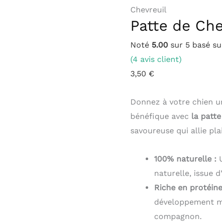
Chevreuil
Chevreuil
Patte de Che
Noté
5.00
sur 5 basé s
(
4
avis client)
3,50
€
Donnez à votre chien u
bénéfique avec
la patte
savoureuse qui allie plai
100% naturelle :
U
naturelle, issue d
Riche en protéine
développement mu
compagnon.