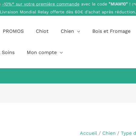
e
-10%* sur votre première commande
avec le code
"MIAM10"
!
(*
Livraison Mondial Relay offerte dès 60€ d'achat après réduction
PROMOS
Chiot
Chien
Bois et Fromage
 Soins
Mon compte
quantité
de
Patte
Accueil
/
Chien
/
Type 
de