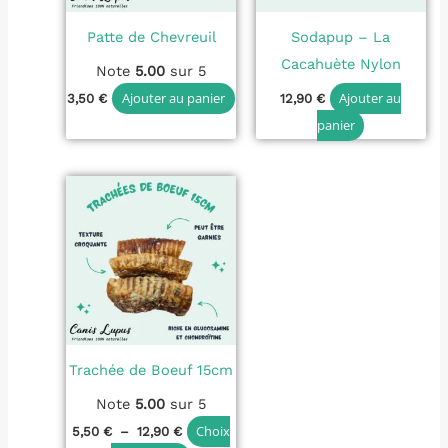
Patte de Chevreuil
Sodapup – La
Cacahuète Nylon
Note
5.00
sur 5
Ajouter au panier
Ajouter au
3,50
€
12,90
€
panier
Plage
Ce
de
produit
prix :
5,50 €
a
à
plusieurs
12,90 €
variations.
Les
options
Trachée de Boeuf 15cm
peuvent
être
Note
5.00
sur 5
choisies
Choix
5,50
€
–
12,90
€