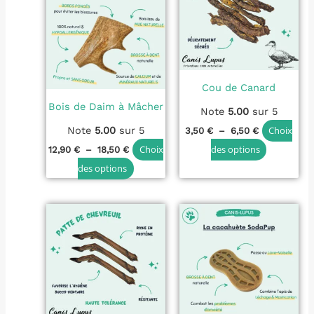
à
à
plusieurs
plusieurs
18,50 €
6,50 €
variations.
variations
Les
Les
options
options
Cou de Canard
peuvent
peuvent
Bois de Daim à Mâcher
être
être
Note
5.00
sur 5
choisies
choisies
Note
5.00
sur 5
Choix
3,50
€
–
6,50
€
sur
sur
Choix
des options
12,90
€
–
18,50
€
la
la
des options
page
page
du
du
produit
produit