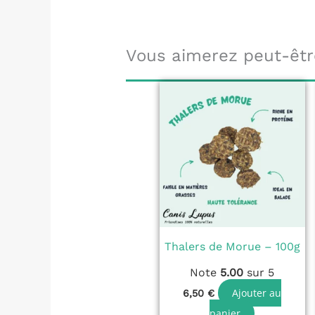
Vous aimerez peut-êtr
Thalers de Morue – 100g
Note
5.00
sur 5
Ajouter au
6,50
€
panier