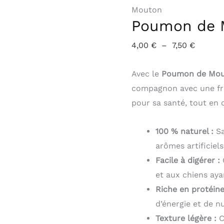
Mouton
Mouton
à
Poumon de 
7,50 €
4,00
€
–
7,50
€
Avec le
Poumon de Mo
compagnon avec une fri
pour sa santé, tout en 
100 % naturel :
Sa
arômes artificiels
Facile à digérer :
et aux chiens aya
Riche en protéine
d’énergie et de n
Texture légère :
C