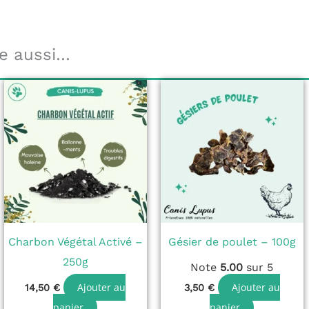
e aussi…
Charbon Végétal Activé –
Gésier de poulet – 100g
250g
Note
5.00
sur 5
Ajouter au
Ajouter au
14,50
€
3,50
€
panier
panier