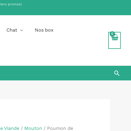
Hors promos)
.
Chat
Nos box
Rech
de Viande
/
Mouton
/ Poumon de