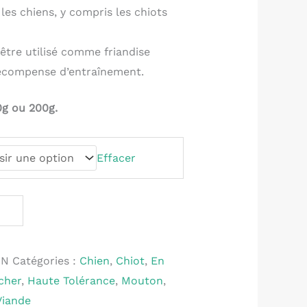
 les chiens, y compris les chiots
être utilisé comme friandise
écompense d’entraînement.
0g ou 200g.
Effacer
ON
Catégories :
Chien
,
Chiot
,
En
cher
,
Haute Tolérance
,
Mouton
,
Viande