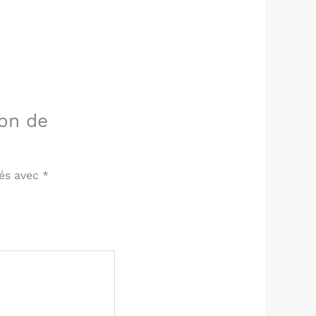
mon de
ués avec
*