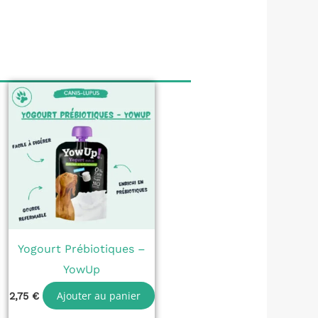
Yogourt Prébiotiques –
YowUp
Ajouter au panier
2,75
€