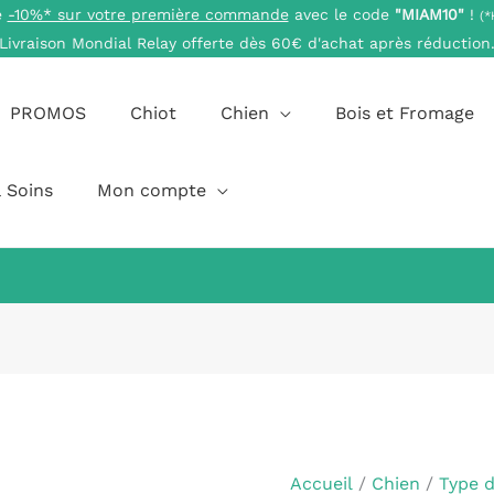
e
-10%* sur votre première commande
avec le code
"MIAM10"
!
(*
Livraison Mondial Relay offerte dès 60€ d'achat après réduction
PROMOS
Chiot
Chien
Bois et Fromage
 Soins
Mon compte
quantité
Plage
de
de
Poumon
prix :
Accueil
/
Chien
/
Type 
de
4,00 €