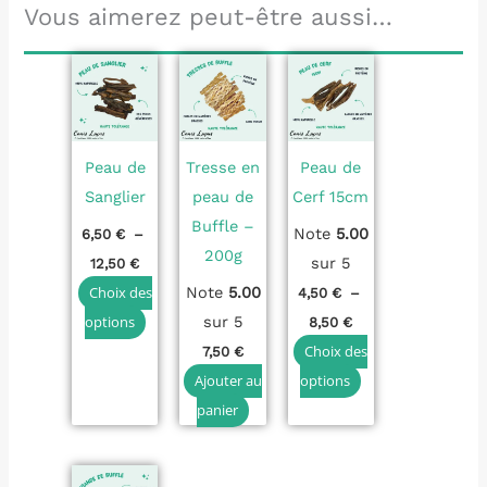
Vous aimerez peut-être aussi…
Plage
Plage
Ce
Ce
de
de
produit
produit
prix :
prix :
6,50 €
4,50 €
a
a
à
à
plusieurs
plusieurs
12,50 €
8,50 €
Peau de
Tresse en
Peau de
variations.
variations.
Sanglier
peau de
Cerf 15cm
Les
Les
Buffle –
Note
5.00
6,50
€
–
options
options
200g
sur 5
12,50
€
peuvent
peuvent
Choix des
Note
5.00
4,50
€
–
être
être
options
sur 5
8,50
€
choisies
choisies
Choix des
7,50
€
sur
sur
Ajouter au
options
la
la
panier
page
page
du
du
Plage
Ce
produit
produit