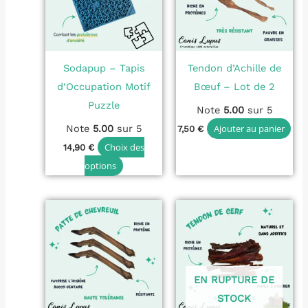
variations.
Les
options
Sodapup – Tapis
Tendon d’Achille de
peuvent
d’Occupation Motif
Bœuf – Lot de 2
être
Puzzle
choisies
Note
5.00
sur 5
sur
Note
5.00
sur 5
Ajouter au panier
7,50
€
la
Choix des
14,90
€
page
options
du
produit
EN RUPTURE DE
STOCK