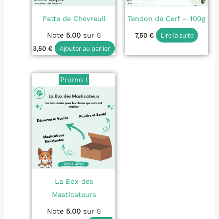
Patte de Chevreuil
Tendon de Cerf – 100g
Note
5.00
sur 5
Lire la suite
7,50
€
Ajouter au panier
3,50
€
Le
Le
Promo !
prix
prix
initial
actuel
était :
est :
40,00 €.
35,00 €.
La Box des
Masticateurs
Note
5.00
sur 5