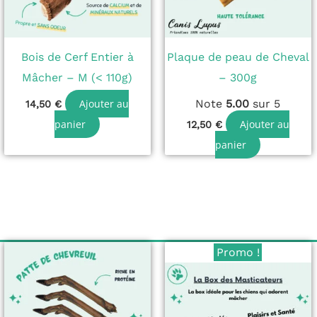
Bois de Cerf Entier à
Plaque de peau de Cheval
Mâcher – M (< 110g)
– 300g
Ajouter au
Note
5.00
sur 5
14,50
€
panier
Ajouter au
12,50
€
panier
Le
Le
Promo !
prix
prix
initial
actuel
était :
est :
40,00 €.
35,00 €.
s