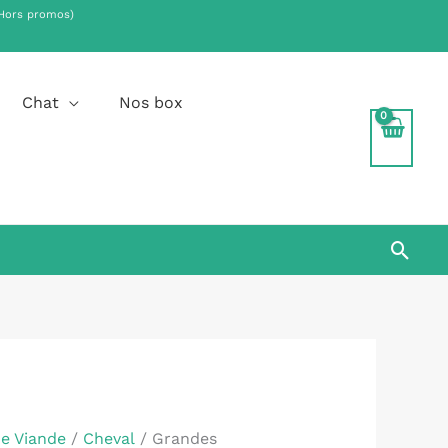
Hors promos)
.
Chat
Nos box
Rech
de Viande
/
Cheval
/ Grandes