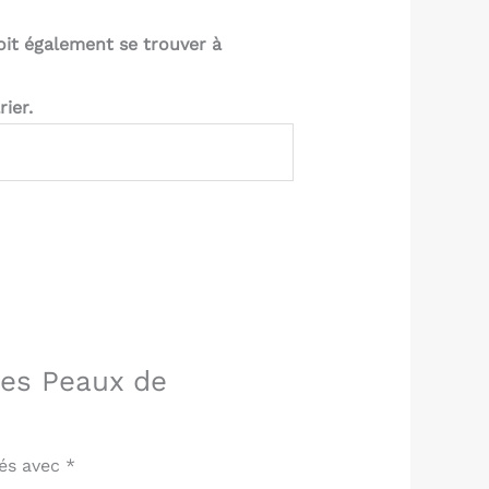
oit également se trouver à
ier.
des Peaux de
ués avec
*