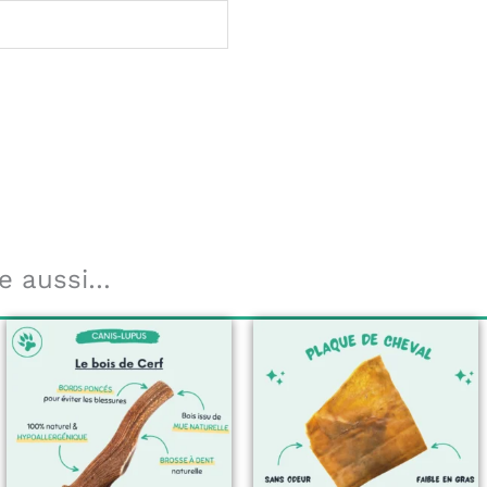
e aussi…
s
s.