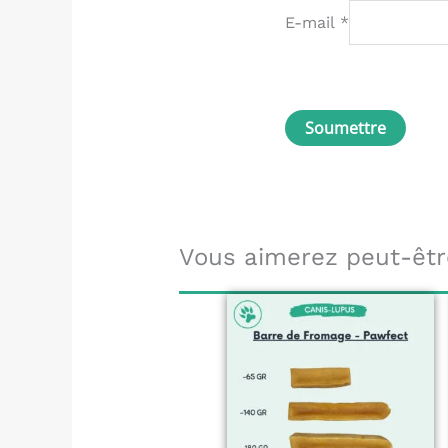
E-mail
*
Vous aimerez peut-êtr
Plage
Ce
de
produit
prix :
7,50 €
a
à
15,00 €
plusieur
variation