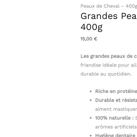
Peaux de Cheval – 400
de
Grandes Pea
Cheval
-
400g
400g
15,00
€
Les grandes peaux de c
friandise idéale pour al
durable au quotidien.
Riche en protéine
Durable et résist
aiment mastiquer
100% naturelle :
S
arômes artificiels
Hygiène dentaire 