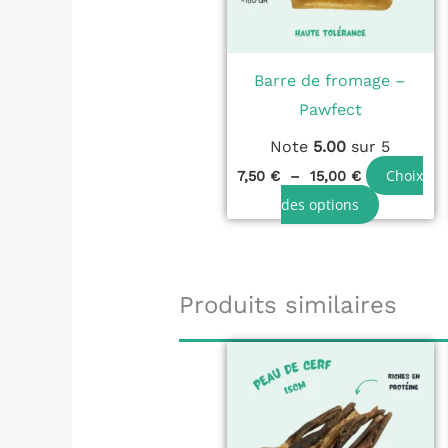
Les
options
peuvent
Barre de fromage –
être
Pawfect
choisies
Note
5.00
sur 5
sur
Choix
7,50
€
–
15,00
€
la
des options
page
du
produit
Produits similaires
Plage
Ce
de
produit
prix :
4,50 €
a
à
8,50 €
plusieur