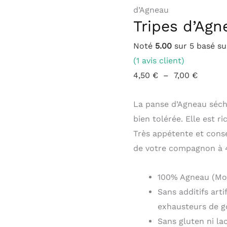
d’Agneau
à
Tripes d’Agn
7,00 €
Noté
5.00
sur 5 basé s
(
1
avis client)
4,50
€
–
7,00
€
La panse d’Agneau séché
bien tolérée. Elle est r
Très appétente et conse
de votre compagnon à 4
100% Agneau (Mo
Sans additifs art
exhausteurs de g
Sans gluten ni la