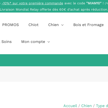
e
-10%* sur votre première commande
avec le code
"MIAM10"
!
(*
Livraison Mondial Relay offerte dès 60€ d'achat après réduction
PROMOS
Chiot
Chien
Bois et Fromage
 Soins
Mon compte
quantité
Plage
de
de
Tripes
prix :
Accueil
/
Chien
/
Type 
d’Agneau
4,50 €