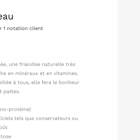
eau
ur
1
notation client
e, une friandise naturelle très
iche en minéraux et en vitamines.
illée à tous, elle fera le bonheur
 pattes.
no-protéine)
ificiels tels que conservateurs ou
oût
ctose