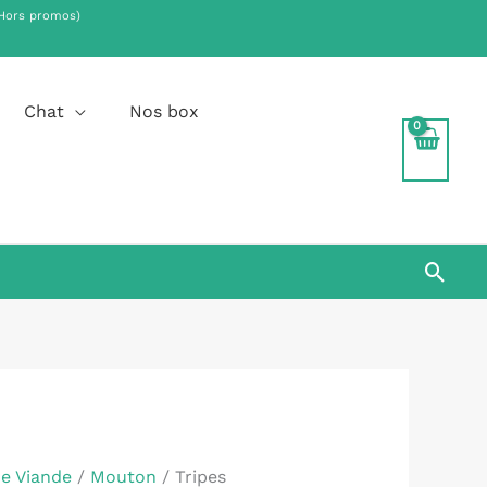
Hors promos)
.
Chat
Nos box
Rech
de Viande
/
Mouton
/ Tripes