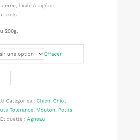
olérée, facile à digérer
aturels
ou 200g.
Effacer
AU
Catégories :
Chien
,
Chiot
,
ute Tolérance
,
Mouton
,
Petits
Étiquette :
Agneau