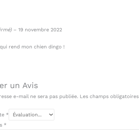
irmé)
–
19 novembre 2022
 qui rend mon chien dingo !
er un Avis
resse e-mail ne sera pas publiée.
Les champs obligatoires
ote
*
is
*