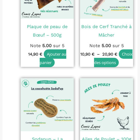
variations
Les
options
Plaque de peau de
Bois de Cerf Tranché à
peuvent
Bœuf – 500g
Mâcher
être
choisies
Note
5.00
sur 5
Note
5.00
sur 5
sur
Ajouter au
Choix
14,90
€
10,90
€
–
20,90
€
la
panier
des options
page
du
produit
Sodapup – La
Ailes de Poulet – 100g