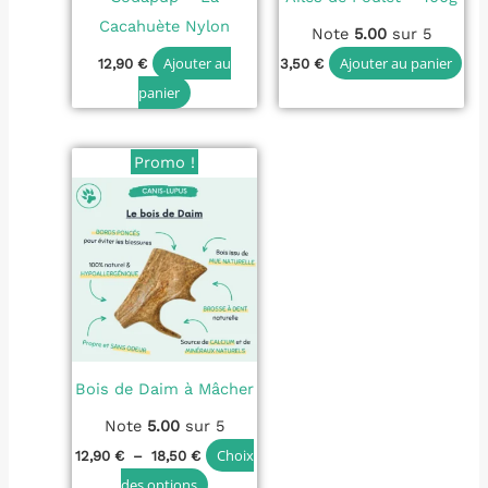
Cacahuète Nylon
Note
5.00
sur 5
Ajouter au
Ajouter au panier
12,90
€
3,50
€
panier
Plage
Ce
Promo !
de
produit
prix :
12,90 €
a
à
plusieurs
18,50 €
variations.
Les
options
peuvent
Bois de Daim à Mâcher
être
choisies
Note
5.00
sur 5
sur
Choix
12,90
€
–
18,50
€
la
des options